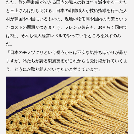
ただ、旗の手刺繍ができる国内の職人の数は年々減少する一方だ
と三上さんは打ち明ける。日本の刺繍職人が技術指導を行った人
材が韓国や中国にいるものの、現地の物価高や国内の円安といっ
たコストの問題がつきまとう。フレンジ製造も、おそらく国内で
は2社、それも個人経営レベルでやっているところを残すのみ
だ。
「日本のモノヅクリという視点からは不安な気持ちばかりが募り
ますが、私たちが誇る製旗技術がこれからも受け継がれていくよ
う、どうにか取り組んでいきたいと考えています」