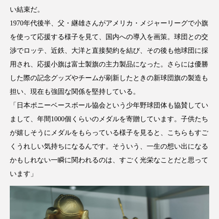
い結束だ。
1970年代後半、父・継雄さんがアメリカ・メジャーリーグで小旗
を使って応援する様子を見て、国内への導入を画策。球団との交
渉でロッテ、近鉄、大洋と直接契約を結び、その後も他球団に採
用され、応援小旗は富士製旗の主力製品になった。さらには優勝
した際の記念グッズやチームが刷新したときの新球団旗の製造も
担い、現在も強固な関係を堅持している。
「日本ポニーベースボール協会という少年野球団体も協賛してい
まして、年間1000個くらいのメダルを寄贈しています。子供たち
が嬉しそうにメダルをもらっている様子を見ると、こちらもすご
くうれしい気持ちになるんです。そういう、一生の想い出になる
かもしれない一瞬に関われるのは、すごく光栄なことだと思って
います」