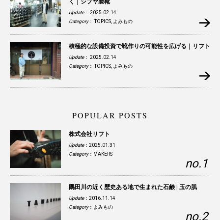
く｜シブヤ製靴
Update
： 2025.02.14
Category
：
TOPICS
,
よみもの
積極的な設備投資で靴作りの可能性を広げる｜リフト
Update
： 2025.02.14
Category
：
TOPICS
,
よみもの
POPULAR POSTS
株式会社リフト
Update
：2025.01.31
Category
：
MAKERS
隅田川の近く歴史ある地で生まれた石鹸 | 玉の肌
Update
：2016.11.14
Category
：
よみもの