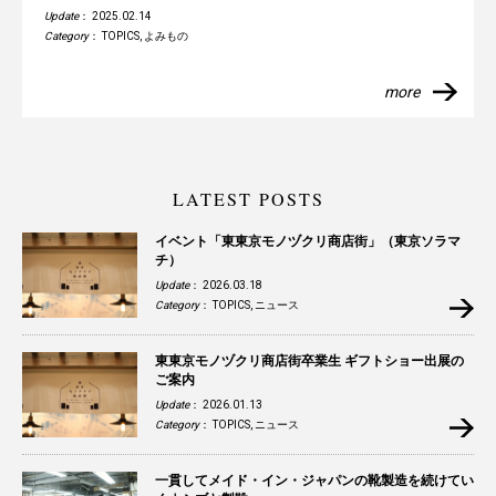
Update
： 2025.02.14
Category
：
TOPICS
,
よみもの
more
LATEST POSTS
イベント「東東京モノヅクリ商店街」（東京ソラマ
チ）
Update
： 2026.03.18
Category
：
TOPICS
,
ニュース
東東京モノヅクリ商店街卒業生 ギフトショー出展の
ご案内
Update
： 2026.01.13
Category
：
TOPICS
,
ニュース
一貫してメイド・イン・ジャパンの靴製造を続けてい