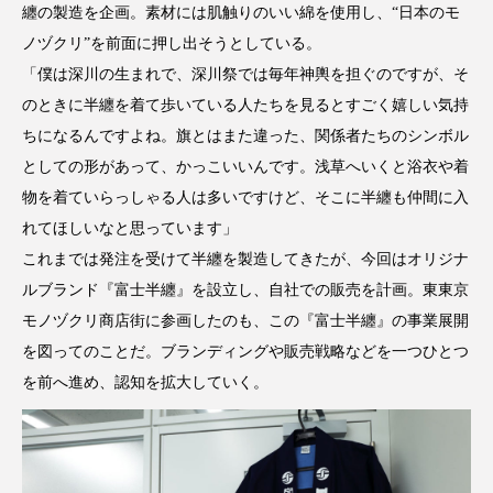
纏の製造を企画。素材には肌触りのいい綿を使用し、“日本のモ
ノヅクリ”を前面に押し出そうとしている。
「僕は深川の生まれで、深川祭では毎年神輿を担ぐのですが、そ
のときに半纏を着て歩いている人たちを見るとすごく嬉しい気持
ちになるんですよね。旗とはまた違った、関係者たちのシンボル
としての形があって、かっこいいんです。浅草へいくと浴衣や着
物を着ていらっしゃる人は多いですけど、そこに半纏も仲間に入
れてほしいなと思っています」
これまでは発注を受けて半纏を製造してきたが、今回はオリジナ
ルブランド『富士半纏』を設立し、自社での販売を計画。東東京
モノヅクリ商店街に参画したのも、この『富士半纏』の事業展開
を図ってのことだ。ブランディングや販売戦略などを一つひとつ
を前へ進め、認知を拡大していく。