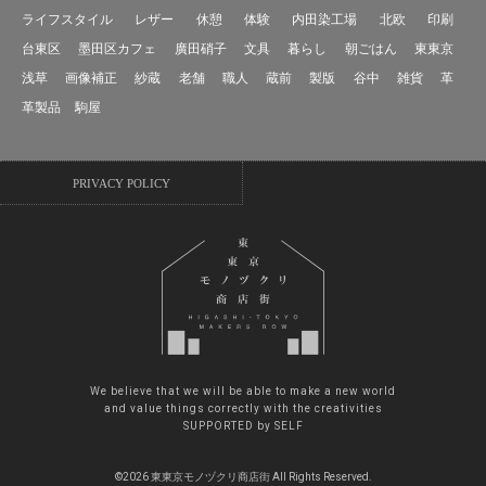
ライフスタイル
レザー
休憩
体験
内田染工場
北欧
印刷
台東区
墨田区カフェ
廣田硝子
文具
暮らし
朝ごはん
東東京
浅草
画像補正
紗蔵
老舗
職人
蔵前
製版
谷中
雑貨
革
革製品
駒屋
PRIVACY POLICY
We believe that we will be able to make a new world
and value things correctly with the creativities
SUPPORTED by SELF
©2026 東東京モノヅクリ商店街 All Rights Reserved.