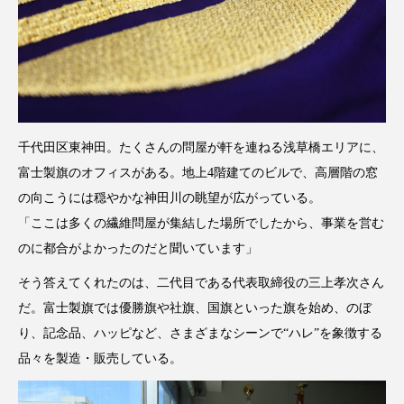
千代田区東神田。たくさんの問屋が軒を連ねる浅草橋エリアに、
富士製旗のオフィスがある。地上4階建てのビルで、高層階の窓
の向こうには穏やかな神田川の眺望が広がっている。
「ここは多くの繊維問屋が集結した場所でしたから、事業を営む
のに都合がよかったのだと聞いています」
そう答えてくれたのは、二代目である代表取締役の三上孝次さん
だ。富士製旗では優勝旗や社旗、国旗といった旗を始め、のぼ
り、記念品、ハッピなど、さまざまなシーンで“ハレ”を象徴する
品々を製造・販売している。