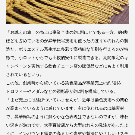
「お誂えの旗」の売上は事業全体の約1割ほどである一方、約4割
ほどを占めているのが昇華転写技術を使ったのぼりやのれんの製
造だ。ポリエステル系生地に多彩で高精細な印刷を行えるのが特
徴で、小ロットからでも比較的安価に製造できる。期間限定のキ
ャンペーンを実施する飲食チェーン店の販促品などにもよく利用
されているという。
この他、創業時から続いている染色製品が事業売上の約3割を、
トロフィーやメダルなどの顕彰品が約2割を構成している。
「まだ売上には結びついていませんが、近年は染色技術への関心
が高まっているように感じています。主に使われるのは綿素材
で、昇華転写のように鮮やかな色表現はできないのですが、味わ
い深さが魅力です。大手百貨店から大型のれんの発注があったよ
うに、インバウンド需要の高まりや素材や製法にやさしいサステ