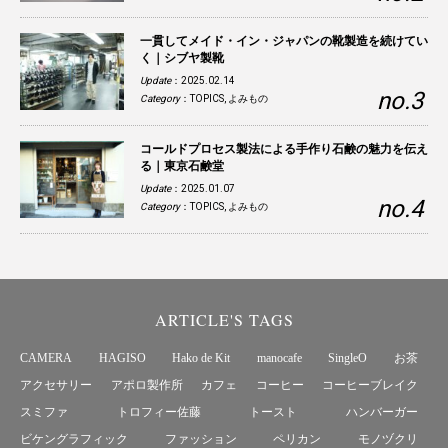
一貫してメイド・イン・ジャパンの靴製造を続けてい
く｜シブヤ製靴
Update
：2025.02.14
Category
：
TOPICS
,
よみもの
コールドプロセス製法による手作り石鹸の魅力を伝え
る｜東京石鹸堂
Update
：2025.01.07
Category
：
TOPICS
,
よみもの
ARTICLE'S TAGS
CAMERA
HAGISO
Hako de Kit
manocafe
SingleO
お茶
アクセサリー
アポロ製作所
カフェ
コーヒー
コーヒーブレイク
スミファ
トロフィー佐藤
トースト
ハンバーガー
ビケングラフィック
ファッション
ペリカン
モノヅクリ