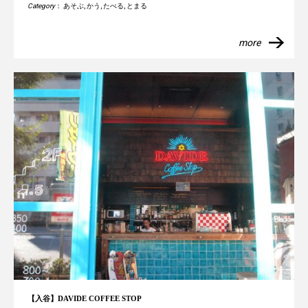
Category
：
あそぶ
,
かう
,
たべる
,
とまる
more
【入谷】DAVIDE COFFEE STOP