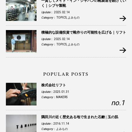
一貫してメイド・イン・ジャパンの靴製造を続けてい
く｜シブヤ製靴
Update
： 2025.02.14
Category
：
TOPICS
,
よみもの
積極的な設備投資で靴作りの可能性を広げる｜リフト
Update
： 2025.02.14
Category
：
TOPICS
,
よみもの
POPULAR POSTS
株式会社リフト
Update
：2025.01.31
Category
：
MAKERS
隅田川の近く歴史ある地で生まれた石鹸 | 玉の肌
Update
：2016.11.14
Category
：
よみもの