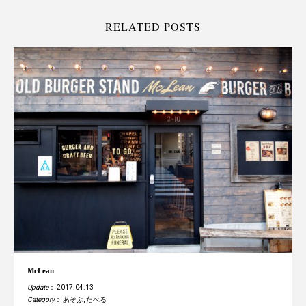
RELATED POSTS
McLean
Update
： 2017.04.13
Category
：
あそぶ
,
たべる