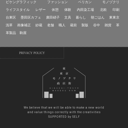
ビケングラフィック
ファッション
ペリカン
モノヅクリ
ライフスタイル
レザー
休憩
体験
内田染工場
北欧
印刷
台東区
墨田区カフェ
廣田硝子
文具
暮らし
朝ごはん
東東京
浅草
画像補正
紗蔵
老舗
職人
蔵前
製版
谷中
雑貨
革
革製品
駒屋
PRIVACY POLICY
We believe that we will be able to make a new world
and value things correctly with the creativities
SUPPORTED by SELF