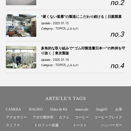
“硬くない落雁”の製造にこだわり続ける｜日親製菓
Update
：2023.01.13
Category
：
TOPICS
,
よみもの
多角的な取り組みで“ゴム印製造量日本一”の矜持を守
り抜く｜東京製版
Update
：2025.01.10
Category
：
TOPICS
,
よみもの
ARTICLE'S TAGS
CAMERA
HAGISO
Hako de Kit
manocafe
SingleO
お茶
アクセサリー
アポロ製作所
カフェ
コーヒー
コーヒーブレイク
スミファ
トロフィー佐藤
トースト
ハンバーガー