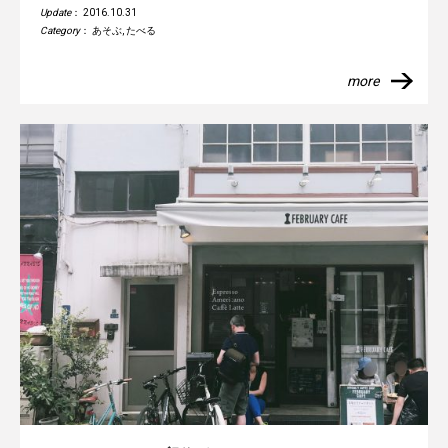
Update
： 2016.10.31
Category
：
あそぶ
,
たべる
more