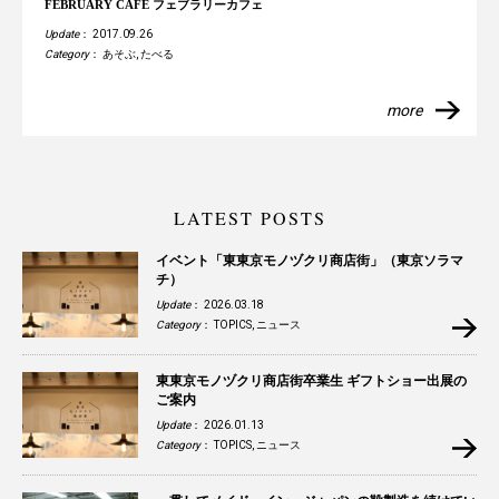
FEBRUARY CAFE フェブラリーカフェ
Update
： 2017.09.26
Category
：
あそぶ
,
たべる
more
LATEST POSTS
イベント「東東京モノヅクリ商店街」（東京ソラマ
チ）
Update
： 2026.03.18
Category
：
TOPICS
,
ニュース
東東京モノヅクリ商店街卒業生 ギフトショー出展の
ご案内
Update
： 2026.01.13
Category
：
TOPICS
,
ニュース