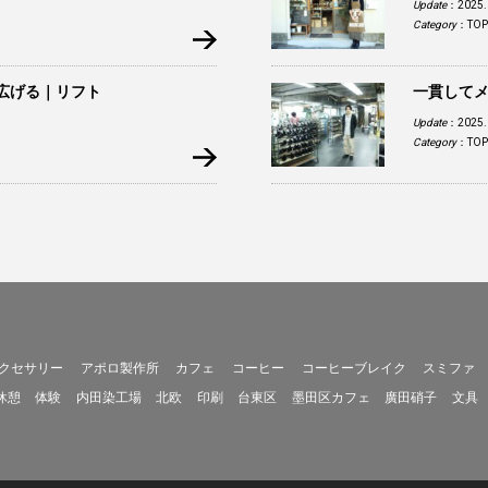
Update
：2025.
Category
：
TOP
広げる｜リフト
一貫して
Update
：2025.
Category
：
TOP
クセサリー
アポロ製作所
カフェ
コーヒー
コーヒーブレイク
スミファ
休憩
体験
内田染工場
北欧
印刷
台東区
墨田区カフェ
廣田硝子
文具