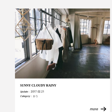
SUNNY CLOUDY RAINY
Update
： 2017.02.21
Category
：
かう
more