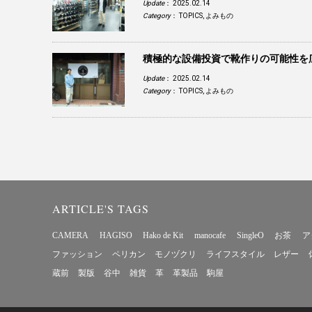
Update
： 2025.02.14
Category
：
TOPICS
,
よみもの
積極的な設備投資で靴作りの可能性を
Update
： 2025.02.14
Category
：
TOPICS
,
よみもの
ARTICLE'S TAGS
CAMERA
HAGISO
Hako de Kit
manocafe
SingleO
お茶
ア
ファッション
ペリカン
モノヅクリ
ライフスタイル
レザー
蔵前
製版
谷中
雑貨
革
革製品
駒屋