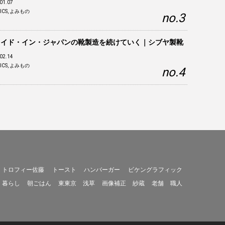
01.07
ICS
,
よみもの
メイド・イン・ジャパンの靴製造を続けていく｜シブヤ製靴
02.14
ICS
,
よみもの
トロフィー佐藤
トースト
ハンバーガー
ビケングラフィック
暮らし
朝ごはん
東東京
浅草
画像補正
紗蔵
老舗
職人