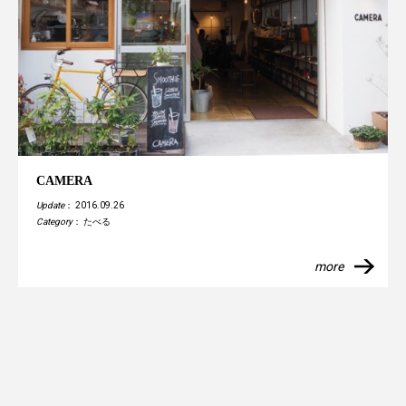
CAMERA
Update
： 2016.09.26
Category
：
たべる
more