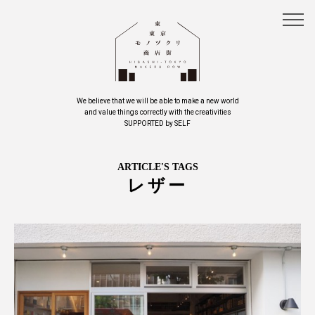
We believe that we will be able to make a new world
and value things correctly with the creativities
SUPPORTED by SELF
ARTICLE'S TAGS
レザー