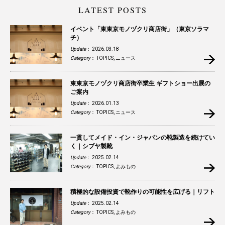
LATEST POSTS
イベント「東東京モノヅクリ商店街」（東京ソラマ
チ）
Update
： 2026.03.18
Category
：
TOPICS
,
ニュース
東東京モノヅクリ商店街卒業生 ギフトショー出展の
ご案内
Update
： 2026.01.13
Category
：
TOPICS
,
ニュース
一貫してメイド・イン・ジャパンの靴製造を続けてい
く｜シブヤ製靴
Update
： 2025.02.14
Category
：
TOPICS
,
よみもの
積極的な設備投資で靴作りの可能性を広げる｜リフト
Update
： 2025.02.14
Category
：
TOPICS
,
よみもの