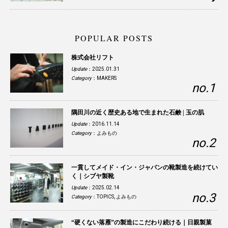
POPULAR POSTS
株式会社リフト
Update
：2025.01.31
Category
：
MAKERS
隅田川の近く歴史ある地で生まれた石鹸 | 玉の肌
Update
：2016.11.14
Category
：
よみもの
一貫してメイド・イン・ジャパンの靴製造を続けてい
く｜シブヤ製靴
Update
：2025.02.14
Category
：
TOPICS
,
よみもの
“硬くない落雁”の製造にこだわり続ける｜日親製菓