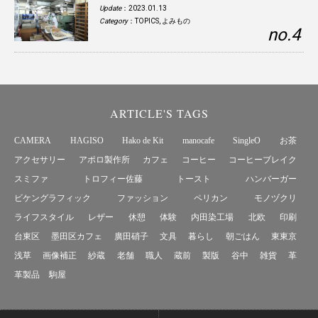
Update
：2023.01.13
Category
：
TOPICS
,
よみもの
ARTICLE'S TAGS
CAMERA
HAGISO
Hako de Kit
manocafe
SingleO
お茶
アクセサリー
アポロ製作所
カフェ
コーヒー
コーヒーブレイク
スミファ
トロフィー佐藤
トースト
ハンバーガー
ビケングラフィック
ファッション
ペリカン
モノヅクリ
ライフスタイル
レザー
休憩
体験
内田染工場
北欧
印刷
台東区
墨田区カフェ
廣田硝子
文具
暮らし
朝ごはん
東東京
浅草
画像補正
紗蔵
老舗
職人
蔵前
製版
谷中
雑貨
革
革製品
駒屋