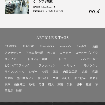
く｜シブヤ製靴
Update
：2025.02.14
Category
：
TOPICS
,
よみもの
ARTICLE'S TAGS
CAMERA
HAGISO
Hako de Kit
manocafe
SingleO
お茶
アクセサリー
アポロ製作所
カフェ
コーヒー
コーヒーブレイク
スミファ
トロフィー佐藤
トースト
ハンバーガー
ビケングラフィック
ファッション
ペリカン
モノヅクリ
ライフスタイル
レザー
休憩
体験
内田染工場
北欧
印刷
台東区
墨田区カフェ
廣田硝子
文具
暮らし
朝ごはん
東東京
浅草
画像補正
紗蔵
老舗
職人
蔵前
製版
谷中
雑貨
革
革製品
駒屋