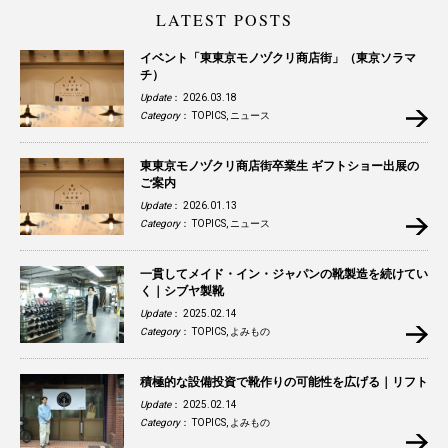
LATEST POSTS
イベント「東東京モノヅクリ商店街」（東京ソラマ
チ）
Update
： 2026.03.18
Category
：
TOPICS
,
ニュース
東東京モノヅクリ商店街卒業生 ギフトショー出展の
ご案内
Update
： 2026.01.13
Category
：
TOPICS
,
ニュース
一貫してメイド・イン・ジャパンの靴製造を続けてい
く｜シブヤ製靴
Update
： 2025.02.14
Category
：
TOPICS
,
よみもの
積極的な設備投資で靴作りの可能性を広げる｜リフト
Update
： 2025.02.14
Category
：
TOPICS
,
よみもの