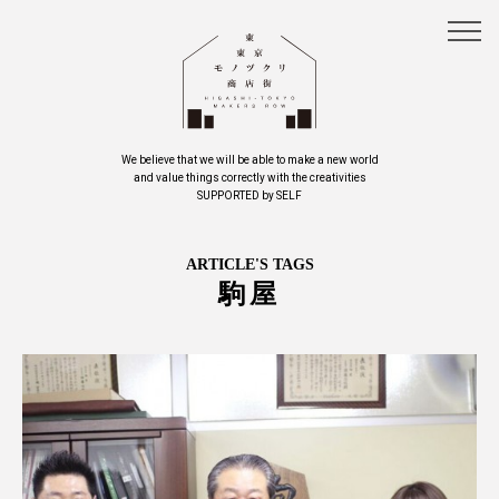
We believe that we will be able to make a new world
and value things correctly with the creativities
SUPPORTED by SELF
ARTICLE'S TAGS
駒屋