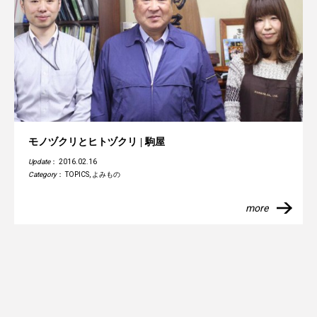
モノヅクリとヒトヅクリ | 駒屋
Update
： 2016.02.16
Category
：
TOPICS
,
よみもの
more