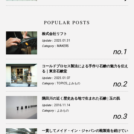
POPULAR POSTS
株式会社リフト
Update
：2025.01.31
Category
：
MAKERS
コールドプロセス製法による手作り石鹸の魅力を伝え
る｜東京石鹸堂
Update
：2025.01.07
Category
：
TOPICS
,
よみもの
隅田川の近く歴史ある地で生まれた石鹸 | 玉の肌
Update
：2016.11.14
Category
：
よみもの
一貫してメイド・イン・ジャパンの靴製造を続けてい