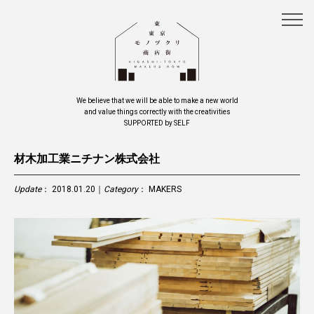
We believe that we will be able to make a new world
and value things correctly with the creativities
SUPPORTED by SELF
材木加工業ニチナン株式会社
Update
： 2018.01.20｜
Category
：
MAKERS