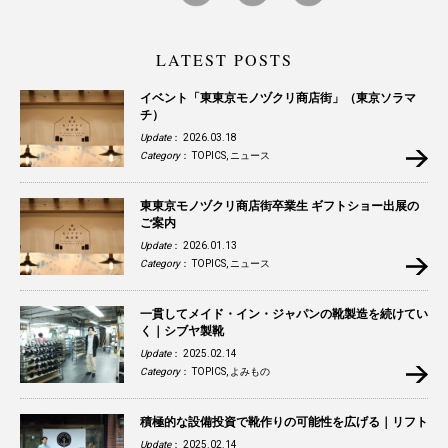
LATEST POSTS
イベント「東東京モノヅクリ商店街」（東京ソラマ
チ）
Update
： 2026.03.18
Category
：
TOPICS
,
ニュース
東東京モノヅクリ商店街卒業生 ギフトショー出展の
ご案内
Update
： 2026.01.13
Category
：
TOPICS
,
ニュース
一貫してメイド・イン・ジャパンの靴製造を続けてい
く｜シブヤ製靴
Update
： 2025.02.14
Category
：
TOPICS
,
よみもの
積極的な設備投資で靴作りの可能性を広げる｜リフト
Update
： 2025.02.14