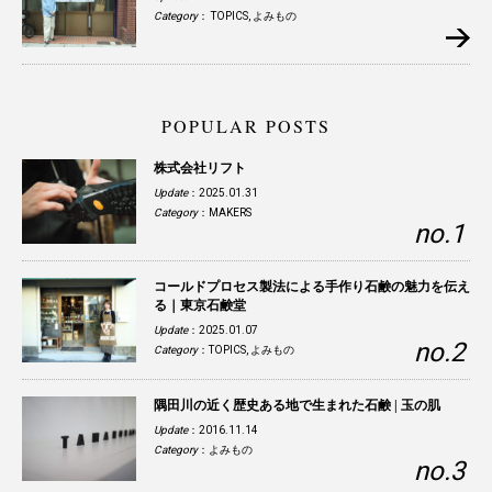
Category
：
TOPICS
,
よみもの
POPULAR POSTS
株式会社リフト
Update
：2025.01.31
Category
：
MAKERS
コールドプロセス製法による手作り石鹸の魅力を伝え
る｜東京石鹸堂
Update
：2025.01.07
Category
：
TOPICS
,
よみもの
隅田川の近く歴史ある地で生まれた石鹸 | 玉の肌
Update
：2016.11.14
Category
：
よみもの