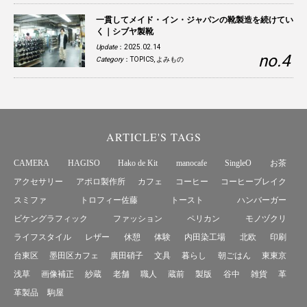
一貫してメイド・イン・ジャパンの靴製造を続けてい
く｜シブヤ製靴
Update
：2025.02.14
Category
：
TOPICS
,
よみもの
ARTICLE'S TAGS
CAMERA
HAGISO
Hako de Kit
manocafe
SingleO
お茶
アクセサリー
アポロ製作所
カフェ
コーヒー
コーヒーブレイク
スミファ
トロフィー佐藤
トースト
ハンバーガー
ビケングラフィック
ファッション
ペリカン
モノヅクリ
ライフスタイル
レザー
休憩
体験
内田染工場
北欧
印刷
台東区
墨田区カフェ
廣田硝子
文具
暮らし
朝ごはん
東東京
浅草
画像補正
紗蔵
老舗
職人
蔵前
製版
谷中
雑貨
革
革製品
駒屋