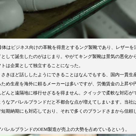
。母体はビジネス向けの革靴を得意とするング製靴であり、レザーを
ドとして誕生したのがはじまり。やがてキング製靴は景気の悪化か
フトは企業として独立することになった。
、さきほど話ししたようにできることはなんでもする、国内一貫生
るため生産を海外に頼るメーカーは多いですが、労働賃金の上昇や
んどんと遠隔地に移行せざるを得ません。クイックで柔軟な対応が
ようなアパレルブランドだと不都合な点が増えてしまいます。当社
で短期納期にも対応しており、それで多くのブランドさまから信頼
アパレルブランドのOEM製造が売上の大勢を占めているという。