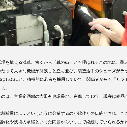
工場を構える浅草。古くから「靴の街」とも呼ばれるこの地に、靴
わたって大きな機械が所狭しと立ち並び、製造途中のシューズがラ
のは15名ほど。積極的に若者を採用していて、関係者からも『リフ
すよ」
たのは、営業企画部の吉田有史課長だ。在職して10年、現在は商品
は裁断屋に……というふうに分業するのが靴作りの伝統とされ、こ
高齢化や技術の承継といった問題からいつまで継続していられるか