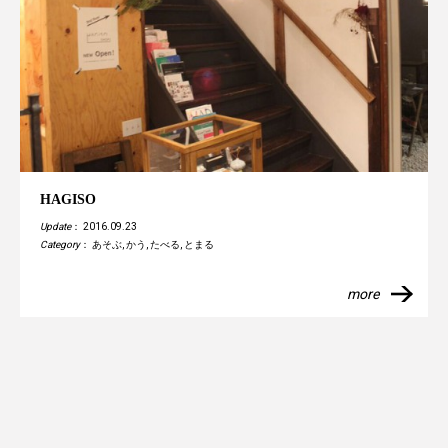
HAGISO
Update
： 2016.09.23
Category
：
あそぶ
,
かう
,
たべる
,
とまる
more