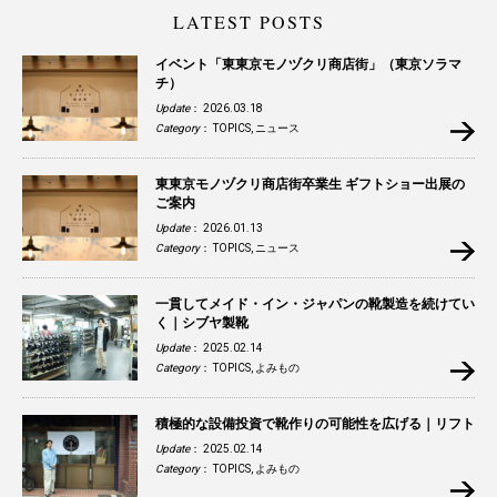
LATEST POSTS
イベント「東東京モノヅクリ商店街」（東京ソラマ
チ）
Update
： 2026.03.18
Category
：
TOPICS
,
ニュース
東東京モノヅクリ商店街卒業生 ギフトショー出展の
ご案内
Update
： 2026.01.13
Category
：
TOPICS
,
ニュース
一貫してメイド・イン・ジャパンの靴製造を続けてい
く｜シブヤ製靴
Update
： 2025.02.14
Category
：
TOPICS
,
よみもの
積極的な設備投資で靴作りの可能性を広げる｜リフト
Update
： 2025.02.14
Category
：
TOPICS
,
よみもの