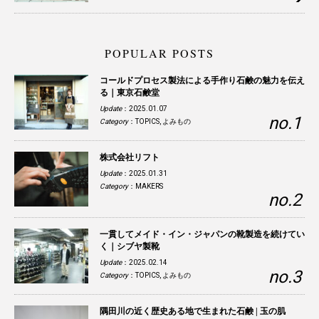
POPULAR POSTS
コールドプロセス製法による手作り石鹸の魅力を伝え
る｜東京石鹸堂
Update
：2025.01.07
Category
：
TOPICS
,
よみもの
株式会社リフト
Update
：2025.01.31
Category
：
MAKERS
一貫してメイド・イン・ジャパンの靴製造を続けてい
く｜シブヤ製靴
Update
：2025.02.14
Category
：
TOPICS
,
よみもの
隅田川の近く歴史ある地で生まれた石鹸 | 玉の肌