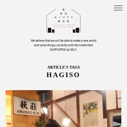
We believe that we will be able to make a new world
and value things correctly with the creativities
SUPPORTED by SELF
ARTICLE'S TAGS
HAGISO