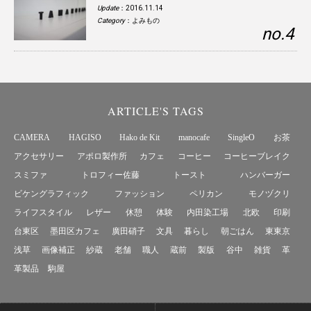
Update
：2016.11.14
Category
：
よみもの
ARTICLE'S TAGS
CAMERA
HAGISO
Hako de Kit
manocafe
SingleO
お茶
アクセサリー
アポロ製作所
カフェ
コーヒー
コーヒーブレイク
スミファ
トロフィー佐藤
トースト
ハンバーガー
ビケングラフィック
ファッション
ペリカン
モノヅクリ
ライフスタイル
レザー
休憩
体験
内田染工場
北欧
印刷
台東区
墨田区カフェ
廣田硝子
文具
暮らし
朝ごはん
東東京
浅草
画像補正
紗蔵
老舗
職人
蔵前
製版
谷中
雑貨
革
革製品
駒屋