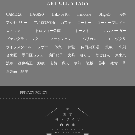
ARTICLE'S TAGS
CAMERA
HAGISO
Hako de Kit
manocafe
SingleO
お茶
アクセサリー
アポロ製作所
カフェ
コーヒー
コーヒーブレイク
スミファ
トロフィー佐藤
トースト
ハンバーガー
ビケングラフィック
ファッション
ペリカン
モノヅクリ
ライフスタイル
レザー
休憩
体験
内田染工場
北欧
印刷
台東区
墨田区カフェ
廣田硝子
文具
暮らし
朝ごはん
東東京
浅草
画像補正
紗蔵
老舗
職人
蔵前
製版
谷中
雑貨
革
革製品
駒屋
PRIVACY POLICY