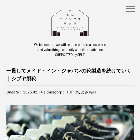
We believe that we will be able to make a new world
and value things correctly with the creativities
SUPPORTED by SELF
一貫してメイド・イン・ジャパンの靴製造を続けていく
｜シブヤ製靴
Update
： 2025.02.14｜
Category
：
TOPICS
,
よみもの