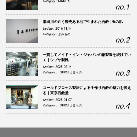
Category
：
MAKERS
隅田川の近く歴史ある地で生まれた石鹸 | 玉の肌
Update
：2016.11.14
Category
：
よみもの
一貫してメイド・イン・ジャパンの靴製造を続けてい
く｜シブヤ製靴
Update
：2025.02.14
Category
：
TOPICS
,
よみもの
コールドプロセス製法による手作り石鹸の魅力を伝え
る｜東京石鹸堂
Update
：2025.01.07
Category
：
TOPICS
,
よみもの