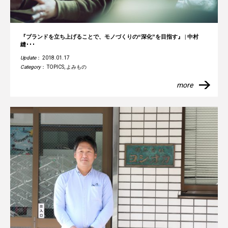
『ブランドを立ち上げることで、モノづくりの“深化”を目指す』 | 中村
縫･･･
Update
： 2018.01.17
Category
：
TOPICS
,
よみもの
more