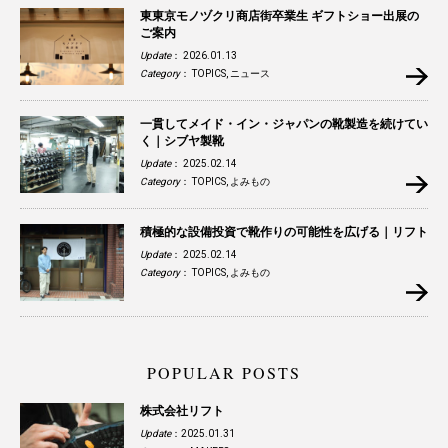
東東京モノヅクリ商店街卒業生 ギフトショー出展の
ご案内
Update
： 2026.01.13
Category
：
TOPICS
,
ニュース
一貫してメイド・イン・ジャパンの靴製造を続けてい
く｜シブヤ製靴
Update
： 2025.02.14
Category
：
TOPICS
,
よみもの
積極的な設備投資で靴作りの可能性を広げる｜リフト
Update
： 2025.02.14
Category
：
TOPICS
,
よみもの
POPULAR POSTS
株式会社リフト
Update
：2025.01.31