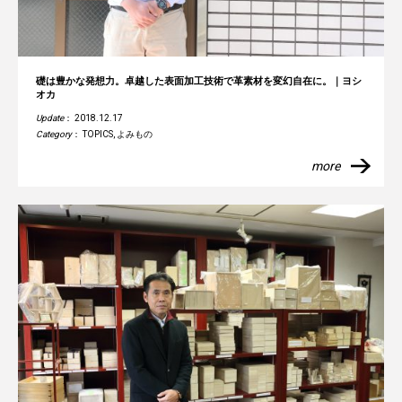
礎は豊かな発想力。卓越した表面加工技術で革素材を変幻自在に。｜ヨシ
オカ
Update
： 2018.12.17
Category
：
TOPICS
,
よみもの
more