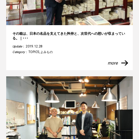
その箱は、日本の名品を支えてきた矜持と、次世代への想いが収まってい
る。｜･･･
Update
： 2019.12.28
Category
：
TOPICS
,
よみもの
more