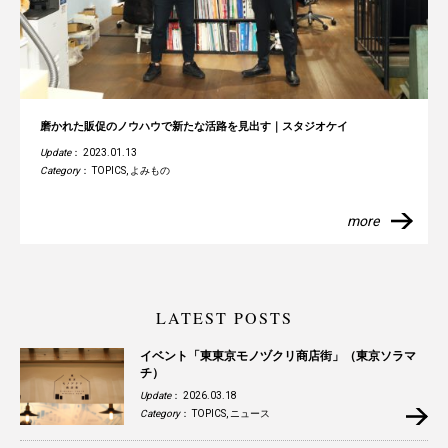
磨かれた販促のノウハウで新たな活路を見出す｜スタジオケイ
Update
： 2023.01.13
Category
：
TOPICS
,
よみもの
more
LATEST POSTS
イベント「東東京モノヅクリ商店街」（東京ソラマ
チ）
Update
： 2026.03.18
Category
：
TOPICS
,
ニュース