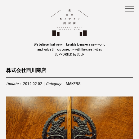
We believe that we will be able to make a new world
and value things correctly with the creativities
SUPPORTED by SELF
株式会社西川商店
Update
： 2019.02.02｜
Category
：
MAKERS