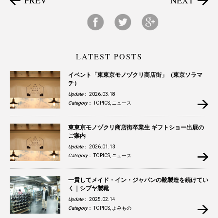
LATEST POSTS
イベント「東東京モノヅクリ商店街」（東京ソラマ
チ）
Update
： 2026.03.18
Category
：
TOPICS
,
ニュース
東東京モノヅクリ商店街卒業生 ギフトショー出展の
ご案内
Update
： 2026.01.13
Category
：
TOPICS
,
ニュース
一貫してメイド・イン・ジャパンの靴製造を続けてい
く｜シブヤ製靴
Update
： 2025.02.14
Category
：
TOPICS
,
よみもの