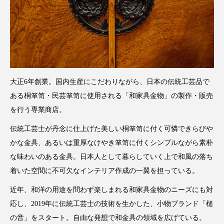
大正6年創業。国内生産にこだわりながら、日本の伝統工芸品で
ある桐箪笥・民芸箪笥に使用される「和家具金物」の製作・販売
を行う専業商店。
伝統工芸士が丹念に仕上げた美しい桐箪笥に付く可憐できらびや
かな金具、あるいは重厚なけやき箪笥に付くシンプルながら素朴
な味わいのある金具。日本人として暮らしていく上で和風の落ち
着いた空間に不可欠なインテリア作成の一翼を担っている。
近年、和洋の用途を問わず楽しまれる和家具金物のニーズにも対
応し、2019年に伝統工芸士の技術を生かした、小物ブランド「槌
の音」をスタート。自由な発想で和金具の領域を広げている。