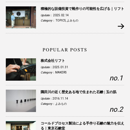
積極的な設備投資で靴作りの可能性を広げる｜リフト
Update
： 2025.02.14
Category
：
TOPICS
,
よみもの
POPULAR POSTS
株式会社リフト
Update
：2025.01.31
Category
：
MAKERS
隅田川の近く歴史ある地で生まれた石鹸 | 玉の肌
Update
：2016.11.14
Category
：
よみもの
コールドプロセス製法による手作り石鹸の魅力を伝え
る｜東京石鹸堂