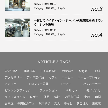
Update
：2025.01.07
Category
：
TOPICS
,
よみもの
一貫してメイド・イン・ジャパンの靴製造を続けてい
く｜シブヤ製靴
Update
：2025.02.14
Category
：
TOPICS
,
よみもの
ARTICLE'S TAGS
CAMERA
HAGISO
Hako de Kit
manocafe
SingleO
お茶
アクセサリー
アポロ製作所
カフェ
コーヒー
コーヒーブレイク
スミファ
トロフィー佐藤
トースト
ハンバーガー
ビケングラフィック
ファッション
ペリカン
モノヅクリ
ライフスタイル
レザー
休憩
体験
内田染工場
北欧
印刷
台東区
墨田区カフェ
廣田硝子
文具
暮らし
朝ごはん
東東京