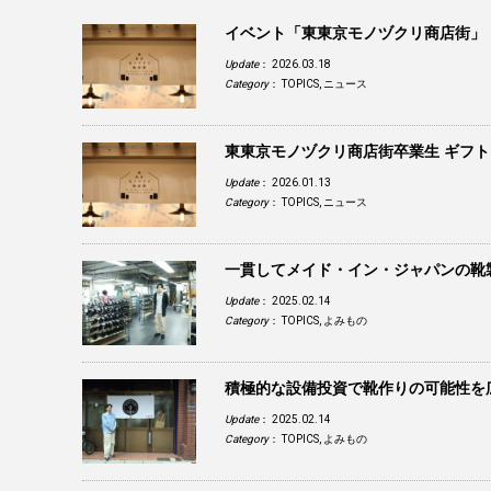
イベント「東東京モノヅクリ商店街」
Update
： 2026.03.18
Category
：
TOPICS
,
ニュース
東東京モノヅクリ商店街卒業生 ギフ
Update
： 2026.01.13
Category
：
TOPICS
,
ニュース
一貫してメイド・イン・ジャパンの靴
Update
： 2025.02.14
Category
：
TOPICS
,
よみもの
積極的な設備投資で靴作りの可能性を
Update
： 2025.02.14
Category
：
TOPICS
,
よみもの