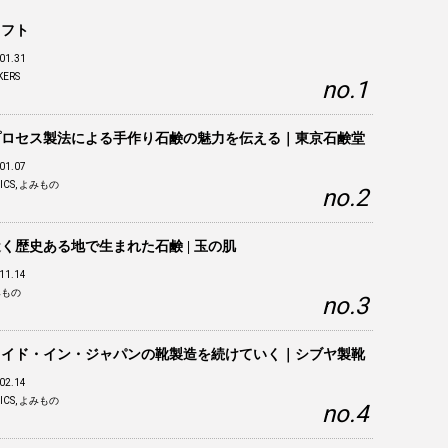
リフト
01.31
KERS
プロセス製法による手作り石鹸の魅力を伝える｜東京石鹸堂
01.07
ICS
,
よみもの
く歴史ある地で生まれた石鹸 | 玉の肌
11.14
みもの
メイド・イン・ジャパンの靴製造を続けていく｜シブヤ製靴
02.14
ICS
,
よみもの