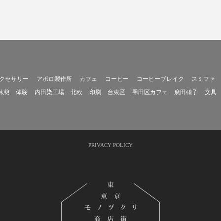
クセサリー
アポロ製作所
カフェ
コーヒー
コーヒーブレイク
スミファ
休憩
体験
内田染工場
北欧
印刷
台東区
墨田区カフェ
廣田硝子
文具
PRIVACY POLICY