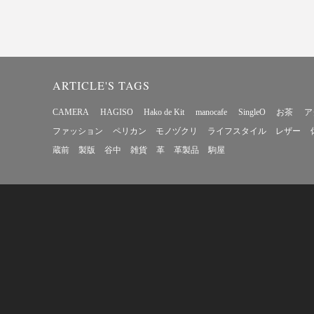
ARTICLE'S TAGS
CAMERA
HAGISO
Hako de Kit
manocafe
SingleO
お茶
ア
ファッション
ペリカン
モノヅクリ
ライフスタイル
レザー
蔵前
製版
谷中
雑貨
革
革製品
駒屋