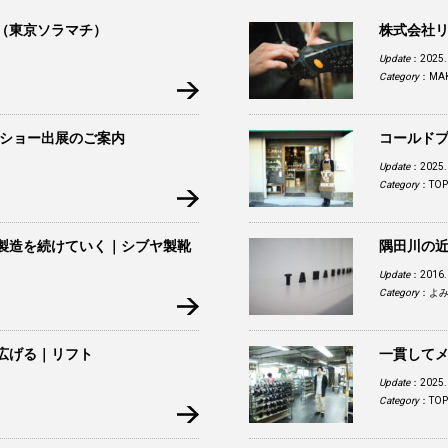
（東京ソラマチ）
株式会社
Update
：2025.
Category
：
MA
トショー出展のご案内
コールド
Update
：2025.
Category
：
TOP
製造を続けていく｜シブヤ製靴
隅田川の近
Update
：2016.
Category
：
よ
広げる｜リフト
一貫して
Update
：2025.
Category
：
TOP