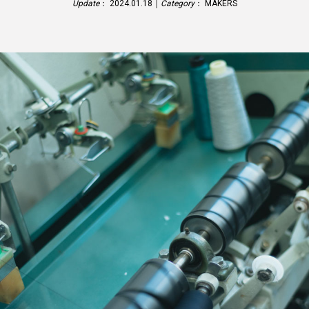
Update
： 2024.01.18｜
Category
：
MAKERS