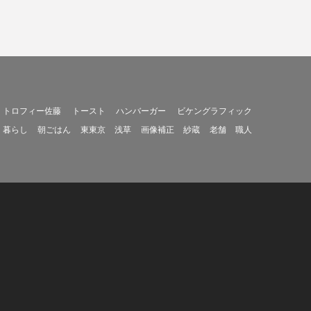
トロフィー佐藤
トースト
ハンバーガー
ビケングラフィック
暮らし
朝ごはん
東東京
浅草
画像補正
紗蔵
老舗
職人