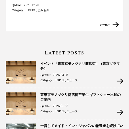
Update
： 2021.12.31
Category
：
TOPICS
,
よみもの
more
LATEST POSTS
イベント「東東京モノヅクリ商店街」（東京ソラマ
チ）
Update
： 2026.03.18
Category
：
TOPICS
,
ニュース
東東京モノヅクリ商店街卒業生 ギフトショー出展の
ご案内
Update
： 2026.01.13
Category
：
TOPICS
,
ニュース
一貫してメイド・イン・ジャパンの靴製造を続けてい