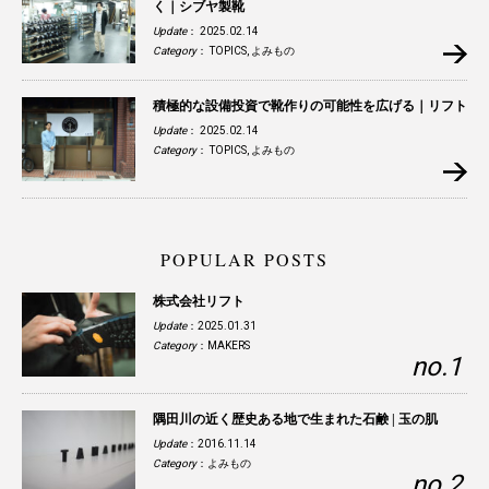
く｜シブヤ製靴
Update
： 2025.02.14
Category
：
TOPICS
,
よみもの
積極的な設備投資で靴作りの可能性を広げる｜リフト
Update
： 2025.02.14
Category
：
TOPICS
,
よみもの
POPULAR POSTS
株式会社リフト
Update
：2025.01.31
Category
：
MAKERS
隅田川の近く歴史ある地で生まれた石鹸 | 玉の肌
Update
：2016.11.14
Category
：
よみもの