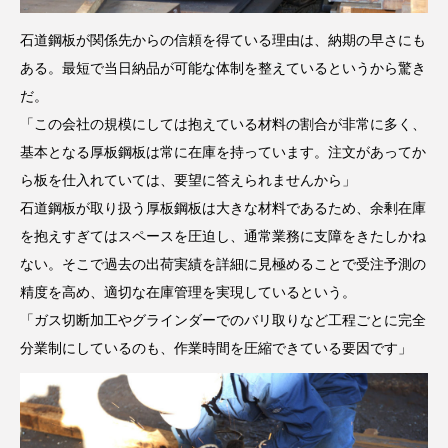
石道鋼板が関係先からの信頼を得ている理由は、納期の早さにも
ある。最短で当日納品が可能な体制を整えているというから驚き
だ。
「この会社の規模にしては抱えている材料の割合が非常に多く、
基本となる厚板鋼板は常に在庫を持っています。注文があってか
ら板を仕入れていては、要望に答えられませんから」
石道鋼板が取り扱う厚板鋼板は大きな材料であるため、余剰在庫
を抱えすぎてはスペースを圧迫し、通常業務に支障をきたしかね
ない。そこで過去の出荷実績を詳細に見極めることで受注予測の
精度を高め、適切な在庫管理を実現しているという。
「ガス切断加工やグラインダーでのバリ取りなど工程ごとに完全
分業制にしているのも、作業時間を圧縮できている要因です」