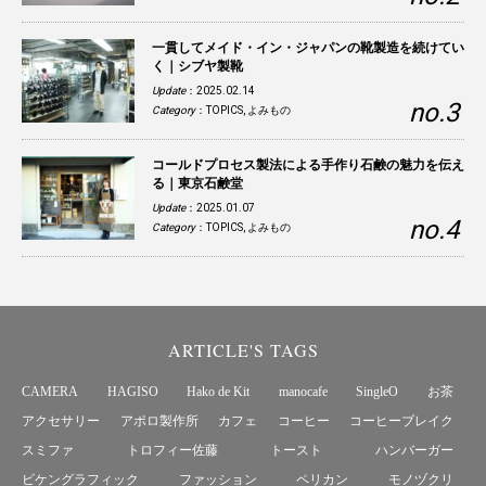
一貫してメイド・イン・ジャパンの靴製造を続けてい
く｜シブヤ製靴
Update
：2025.02.14
Category
：
TOPICS
,
よみもの
コールドプロセス製法による手作り石鹸の魅力を伝え
る｜東京石鹸堂
Update
：2025.01.07
Category
：
TOPICS
,
よみもの
ARTICLE'S TAGS
CAMERA
HAGISO
Hako de Kit
manocafe
SingleO
お茶
アクセサリー
アポロ製作所
カフェ
コーヒー
コーヒーブレイク
スミファ
トロフィー佐藤
トースト
ハンバーガー
ビケングラフィック
ファッション
ペリカン
モノヅクリ