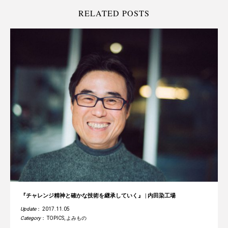
RELATED POSTS
『チャレンジ精神と確かな技術を継承していく』 | 内田染工場
Update
： 2017.11.05
Category
：
TOPICS
,
よみもの