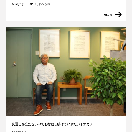
Category
：
TOPICS
,
よみもの
more
見通しが立たない中でも行動し続けていきたい｜ナカノ
Update
： 2021.01.20