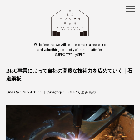
We believe that we will be able to make a new world
and value things correctly with the creativities
SUPPORTED by SELF
BtoC事業によって自社の高度な技術力を広めていく｜石
道鋼板
Update
： 2024.01.18｜
Category
：
TOPICS
,
よみもの