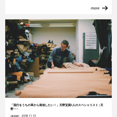
more
「流行をうちの革から発信したい！」天野宝国3人のスペシャリスト | 天
野･･･
Update
： 2018.11.13