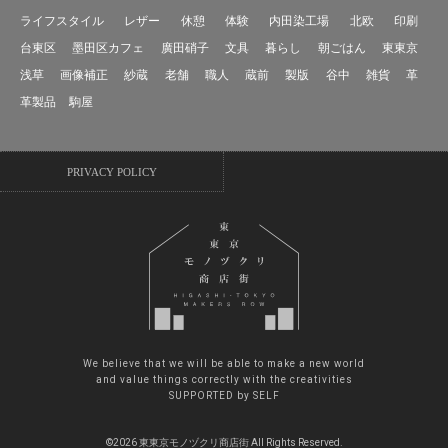
ライフスタイル
レザー
休憩
体験
内田染工場
北欧
印刷
台東区
墨田区カフェ
廣田硝子
文具
暮らし
朝ごはん
東東京
浅草
画像補正
紗蔵
老舗
職人
蔵前
製版
谷中
雑貨
革
革製品
駒屋
PRIVACY POLICY
We believe that we will be able to make a new world
and value things correctly with the creativities
SUPPORTED by SELF
©2026 東東京モノヅクリ商店街 All Rights Reserved.