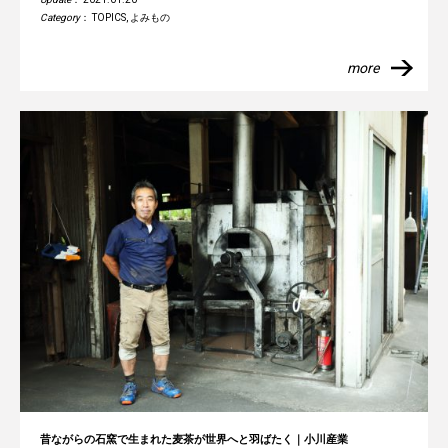
Category
：
TOPICS
,
よみもの
more
昔ながらの石窯で生まれた麦茶が世界へと羽ばたく｜小川産業