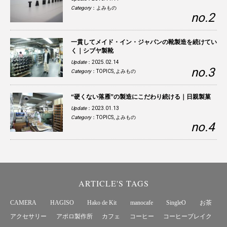
Category
：
よみもの
一貫してメイド・イン・ジャパンの靴製造を続けてい
く｜シブヤ製靴
Update
：2025.02.14
Category
：
TOPICS
,
よみもの
“硬くない落雁”の製造にこだわり続ける｜日親製菓
Update
：2023.01.13
Category
：
TOPICS
,
よみもの
ARTICLE'S TAGS
CAMERA
HAGISO
Hako de Kit
manocafe
SingleO
お茶
アクセサリー
アポロ製作所
カフェ
コーヒー
コーヒーブレイク