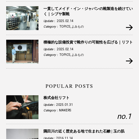
一貫してメイド・イン・ジャパンの靴製造を続けてい
く｜シブヤ製靴
Update
： 2025.02.14
Category
：
TOPICS
,
よみもの
積極的な設備投資で靴作りの可能性を広げる｜リフト
Update
： 2025.02.14
Category
：
TOPICS
,
よみもの
POPULAR POSTS
株式会社リフト
Update
：2025.01.31
Category
：
MAKERS
隅田川の近く歴史ある地で生まれた石鹸 | 玉の肌
Update
：2016.11.14