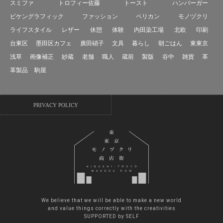
スミファ
トロフィー佐藤
トースト
ハンバーガー
ビケングラフィック
ファッション
ペリカン
モノヅクリ
ライフスタイル
レザー
休憩
体験
内田染工場
北欧
印刷
台東区
墨田区カフェ
廣田硝子
文具
暮らし
朝ごはん
東東京
浅草
画像補正
紗蔵
老舗
職人
蔵前
製版
谷中
雑貨
革
革製品
駒屋
PRIVACY POLICY
We believe that we will be able to make a new world
and value things correctly with the creativities
SUPPORTED by SELF