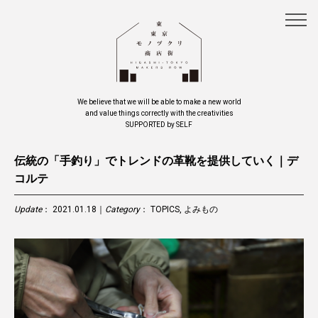
We believe that we will be able to make a new world
and value things correctly with the creativities
SUPPORTED by SELF
伝統の「手釣り」でトレンドの革靴を提供していく｜デ
コルテ
Update
： 2021.01.18｜
Category
：
TOPICS
,
よみもの