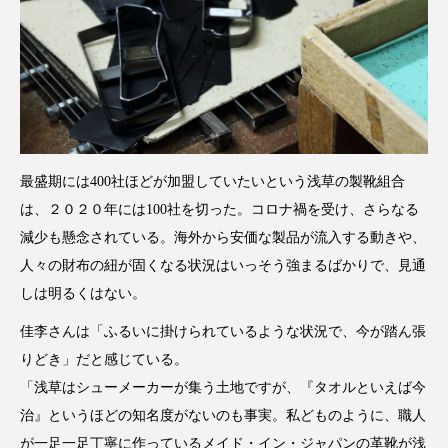
最盛期には400社ほどが加盟していたいという浅草の製靴組合
は、２０２０年には100社を切った。コロナ禍を受け、さらなる
減少も懸念されている。海外から安価な製品が流入する動きや、
人々の財布の紐が固くなる状況はいっそう強まるばかりで、見通
しは明るくはない。
佳李さんは「ふるいに掛けられているような状況で、今が踏ん張
りどき」だと感じている。
「浅草はシューメーカーが集う土地ですが、『タオルといえば今
治』というほどの知名度がないのも事実。私どものように、職人
が一足一足丁寧に作っているメイド・イン・ジャパンの革靴が浅