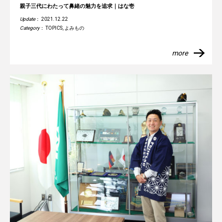
親子三代にわたって鼻緒の魅力を追求｜はな壱
Update
： 2021.12.22
Category
：
TOPICS
,
よみもの
more