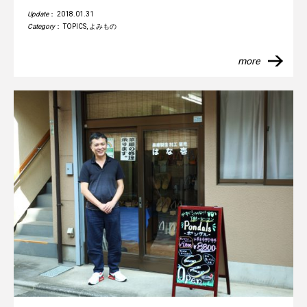
Update
： 2018.01.31
Category
：
TOPICS
,
よみもの
more