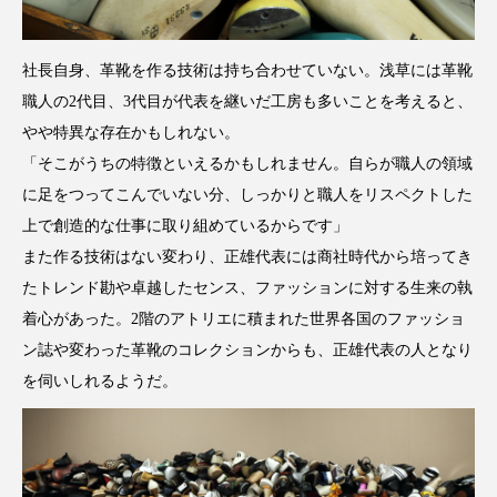
社長自身、革靴を作る技術は持ち合わせていない。浅草には革靴
職人の2代目、3代目が代表を継いだ工房も多いことを考えると、
やや特異な存在かもしれない。
「そこがうちの特徴といえるかもしれません。自らが職人の領域
に足をつってこんでいない分、しっかりと職人をリスペクトした
上で創造的な仕事に取り組めているからです」
また作る技術はない変わり、正雄代表には商社時代から培ってき
たトレンド勘や卓越したセンス、ファッションに対する生来の執
着心があった。2階のアトリエに積まれた世界各国のファッショ
ン誌や変わった革靴のコレクションからも、正雄代表の人となり
を伺いしれるようだ。