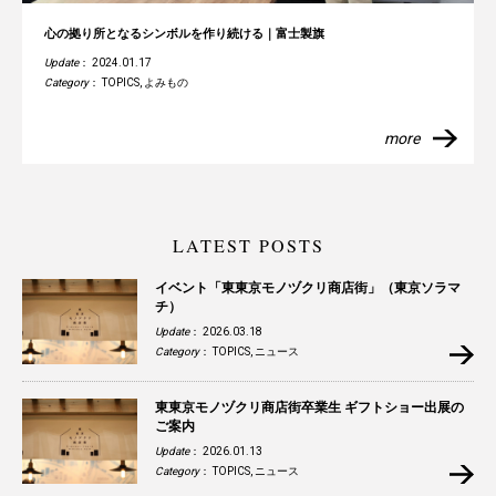
心の拠り所となるシンボルを作り続ける｜富士製旗
Update
： 2024.01.17
Category
：
TOPICS
,
よみもの
more
LATEST POSTS
イベント「東東京モノヅクリ商店街」（東京ソラマ
チ）
Update
： 2026.03.18
Category
：
TOPICS
,
ニュース
東東京モノヅクリ商店街卒業生 ギフトショー出展の
ご案内
Update
： 2026.01.13
Category
：
TOPICS
,
ニュース