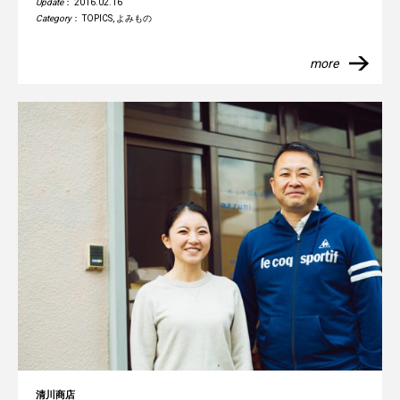
Update
： 2016.02.16
Category
：
TOPICS
,
よみもの
more
清川商店