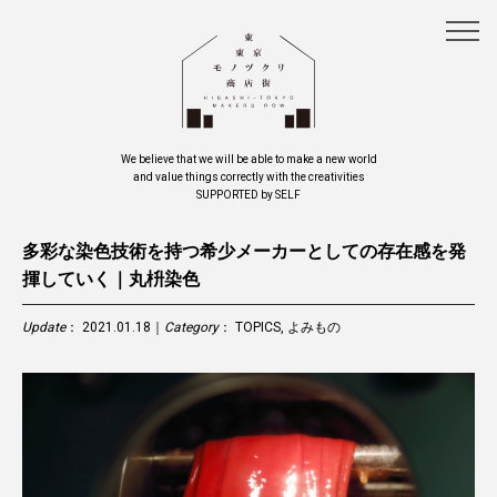
We believe that we will be able to make a new world
and value things correctly with the creativities
SUPPORTED by SELF
多彩な染色技術を持つ希少メーカーとしての存在感を発
揮していく｜丸枡染色
Update
： 2021.01.18｜
Category
：
TOPICS
,
よみもの