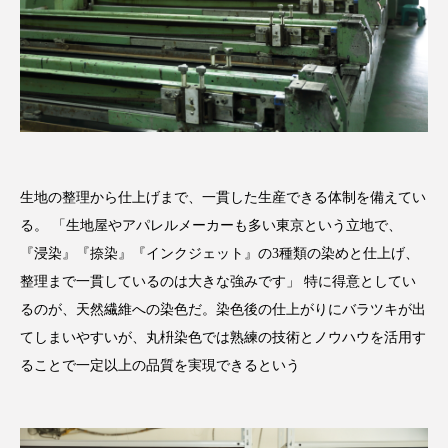
生地の整理から仕上げまで、一貫した生産できる体制を備えてい
る。 「生地屋やアパレルメーカーも多い東京という立地で、
『浸染』『捺染』『インクジェット』の3種類の染めと仕上げ、
整理まで一貫しているのは大きな強みです」 特に得意としてい
るのが、天然繊維への染色だ。染色後の仕上がりにバラツキが出
てしまいやすいが、丸枡染色では熟練の技術とノウハウを活用す
ることで一定以上の品質を実現できるという