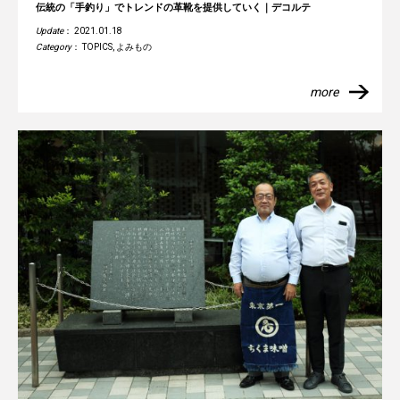
伝統の「手釣り」でトレンドの革靴を提供していく｜デコルテ
Update
： 2021.01.18
Category
：
TOPICS
,
よみもの
more