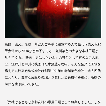
葛飾・柴又。名物・草だんごを手に遊覧する人で賑わう柴又帝釈
天参道から200mほど南下すると、丸枡染色の大きな本社工場が
見えてくる。 映画「男はつらいよ」の舞台として有名なこの地
は、江戸川と中川に挟まれた水流豊かな街。そんな柴又に工場を
構える丸枡染色株式会社は創業1901年の老舗染色会社。過去四代
にわたり、豊富な経験や知識と卓越した染色技術を糧に、激動の
時代を生き抜いてきた。
「弊社はもともと京都友禅の専属工場として創業しました。しか