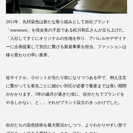
2011年、丸枡染色は新たな取り組みとして自社ブランド
「marumasu」を現会長の子息である松川和広さんが立ち上げた。
「入社してすぐにオリジナルの生地を作り、アパレルやデザイナ
ーに企画提案して別注に繋げる新規事業を担当。ファッションは
移り変わりの早い業界。
短サイクル、小ロットが当たり前になりつつある中で、例え注文
に繋がっても客先ごとに細かい対応が必要で量産までは長い期間
がかかります。5年の歳月が過ぎた頃に、自分たちでブランドを
やるしかない、と」。それがブランド設立のきっかけでした。
自分たちの染色技術を最大限活かしつつ、よりわかりやすい形で