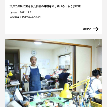
江戸の庶民に愛された伝統の味噌を守り続ける｜ちくま味噌
Update
： 2021.12.31
Category
：
TOPICS
,
よみもの
more