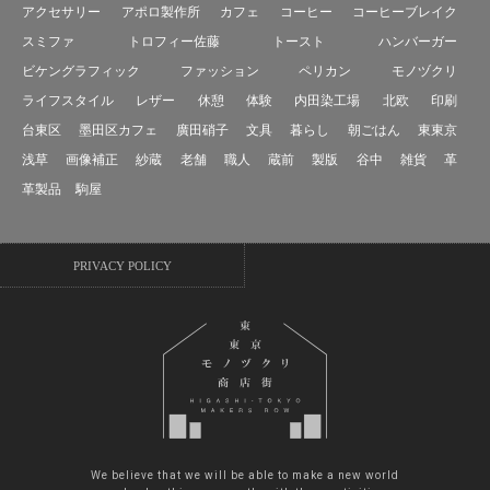
アクセサリー
アポロ製作所
カフェ
コーヒー
コーヒーブレイク
スミファ
トロフィー佐藤
トースト
ハンバーガー
ビケングラフィック
ファッション
ペリカン
モノヅクリ
ライフスタイル
レザー
休憩
体験
内田染工場
北欧
印刷
台東区
墨田区カフェ
廣田硝子
文具
暮らし
朝ごはん
東東京
浅草
画像補正
紗蔵
老舗
職人
蔵前
製版
谷中
雑貨
革
革製品
駒屋
PRIVACY POLICY
We believe that we will be able to make a new world