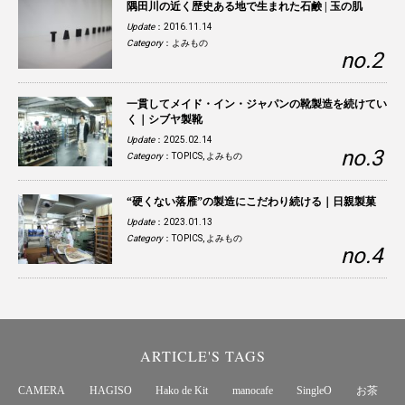
隅田川の近く歴史ある地で生まれた石鹸 | 玉の肌
Update
：2016.11.14
Category
：
よみもの
一貫してメイド・イン・ジャパンの靴製造を続けてい
く｜シブヤ製靴
Update
：2025.02.14
Category
：
TOPICS
,
よみもの
“硬くない落雁”の製造にこだわり続ける｜日親製菓
Update
：2023.01.13
Category
：
TOPICS
,
よみもの
ARTICLE'S TAGS
CAMERA
HAGISO
Hako de Kit
manocafe
SingleO
お茶